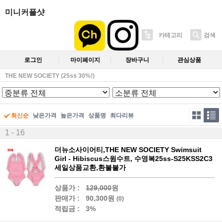
미니커플샷
카테고리
검색
로그인
마이페이지
장바구니
관심상품
THE NEW SOCIETY (25ss 30%!)
최신순
낮은가격
높은가격
상품명
최다리뷰
1 - 16
더뉴소사이어티,THE NEW SOCIETY Swimsuit
Girl - Hibiscus스윔수트, 수영복25ss-S25KSS2C3
세일상품교환,환불불가
상품가 :
129,000
원
판매가 :
90,300원
(0)
적립금 :
3%