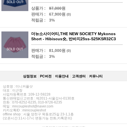
상품가 :
97,000
원
판매가 :
67,900원
(0)
적립금 :
3%
더뉴소사이어티,THE NEW SOCIETY Mykonos
Short - Hibiscus숏, 반바지25ss-S25KSR32C3
판매가 :
81,000원
(0)
적립금 :
3%
상점정보
PC버전
이용안내
고객센터
커뮤니티
상호명 : 미니커플샷
대표 : 이근창
사업자등록번호 :109-12-59228
통신판매업신고번호 : 제2011-서울강서-0130호
전화 : 070-8252-6235, 010-9726-6235
메일 : mncoupleshot@naver.com
카카오톡ID : minicoupleshot
offline shop : 서울 양천구 목동로25길 23-1,1층
(오픈시간:11시-17시 변동가능 전화,카톡문의)