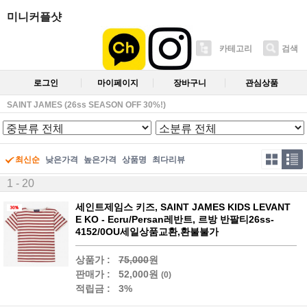
미니커플샷
카테고리
검색
로그인
마이페이지
장바구니
관심상품
SAINT JAMES (26ss SEASON OFF 30%!)
최신순
낮은가격
높은가격
상품명
최다리뷰
1 - 20
세인트제임스 키즈, SAINT JAMES KIDS LEVANT
E KO - Ecru/Persan레반트, 르방 반팔티26ss-
4152/0OU세일상품교환,환불불가
상품가 :
75,000
원
판매가 :
52,000원
(0)
적립금 :
3%