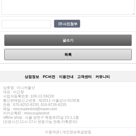
사진첨부
글쓰기
목록
상점정보
PC버전
이용안내
고객센터
커뮤니티
상호명 : 미니커플샷
대표 : 이근창
사업자등록번호 :109-12-59228
통신판매업신고번호 : 제2011-서울강서-0130호
전화 : 070-8252-6235, 010-9726-6235
메일 : mncoupleshot@naver.com
카카오톡ID : minicoupleshot
offline shop : 서울 양천구 목동로25길 23-1,1층
(오픈시간:11시-17시 변동가능 전화,카톡문의)
이용약관
|
개인정보취급방침