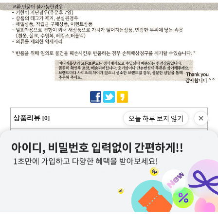
오늘 하루 보지 않기
상품리뷰
[0]
교환/반품/환불/취소
상점정보
PC버전
이용안내
고객센터
커뮤니티
상호명 : 미니커플샷
대표 : 이근창
사업자등록번호 :109-12-59228
통신판매업신고번호 : 제2011-서울강서-0130호
전화 : 070-8252-6235, 010-9726-6235