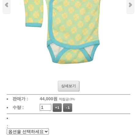
상세보기
판매가 :
44,000
원
적립금:3%
수량 :
+1
-1
: