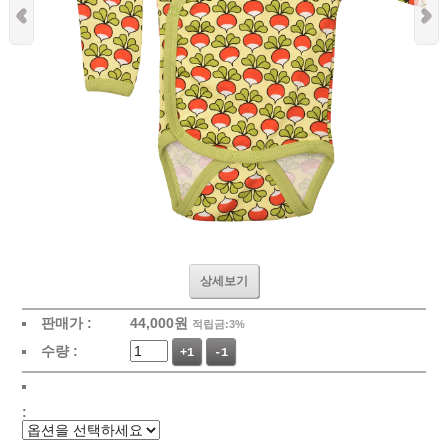
상세보기
판매가 :
44,000
원
적립금:3%
수량 :
+1
-1
: