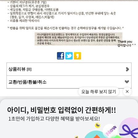
상품리뷰
[0]
교환/반품/환불/취소
오늘 하루 보지 않기
상점정보
PC버전
이용안내
고객센터
커뮤니티
상호명 : 미니커플샷
대표 : 이근창
사업자등록번호 :109-12-59228
통신판매업신고번호 : 제2011-서울강서-0130호
전화 : 070-8252-6235, 010-9726-6235
메일 : mncoupleshot@naver.com