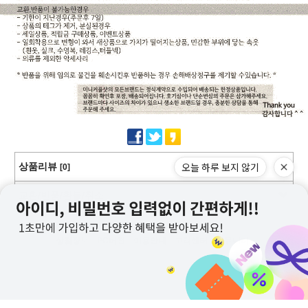
오늘 하루 보지 않기
상품리뷰
[0]
교환/반품/환불/취소
상점정보
PC버전
이용안내
고객센터
커뮤니티
상호명 : 미니커플샷
대표 : 이근창
사업자등록번호 :109-12-59228
통신판매업신고번호 : 제2011-서울강서-0130호
전화 : 070-8252-6235, 010-9726-6235