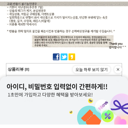
오늘 하루 보지 않기
상품리뷰
[0]
교환/반품/환불/취소
상점정보
PC버전
이용안내
고객센터
커뮤니티
상호명 : 미니커플샷
대표 : 이근창
사업자등록번호 :109-12-59228
통신판매업신고번호 : 제2011-서울강서-0130호
전화 : 070-8252-6235, 010-9726-6235