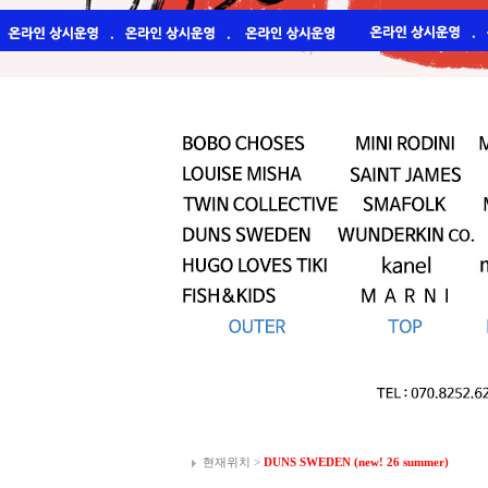
현재위치 >
DUNS SWEDEN (new! 26 summer)