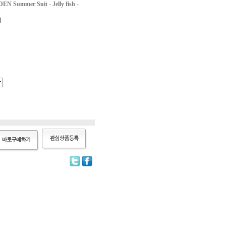
mmer Suit - Jelly fish -
랙