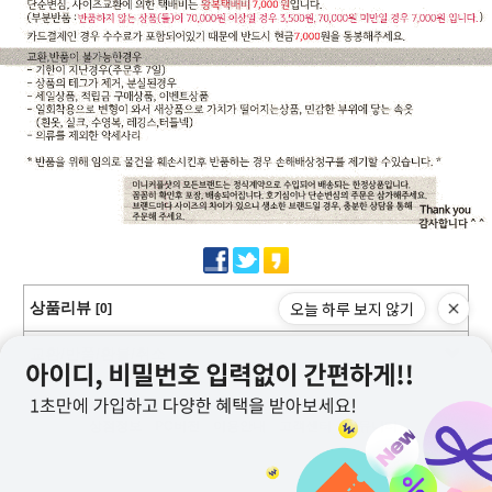
오늘 하루 보지 않기
상품리뷰
[0]
교환/반품/환불/취소
상점정보
PC버전
이용안내
고객센터
커뮤니티
상호명 : 미니커플샷
대표 : 이근창