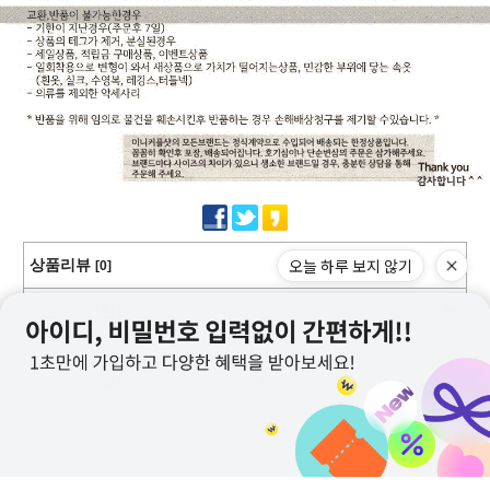
오늘 하루 보지 않기
상품리뷰
[0]
교환/반품/환불/취소
상점정보
PC버전
이용안내
고객센터
커뮤니티
상호명 : 미니커플샷
대표 : 이근창
사업자등록번호 :109-12-59228
통신판매업신고번호 : 제2011-서울강서-0130호
전화 : 070-8252-6235, 010-9726-6235