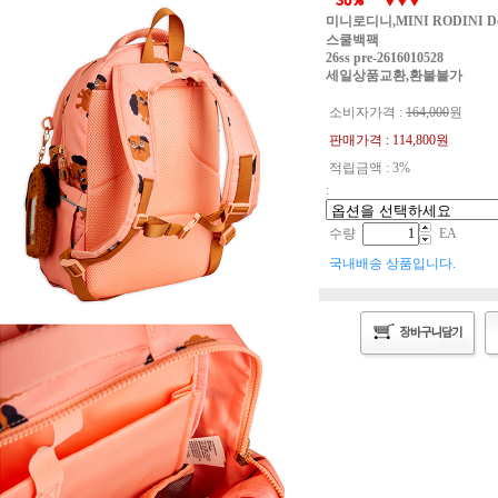
미니로디니,MINI RODINI Doggie
스쿨백팩
26ss pre-2616010528
세일상품교환,환불불가
소비자가격 :
164,000
원
판매가격 :
114,800
원
적립금액 : 3%
:
수량
EA
국내배송 상품입니다.