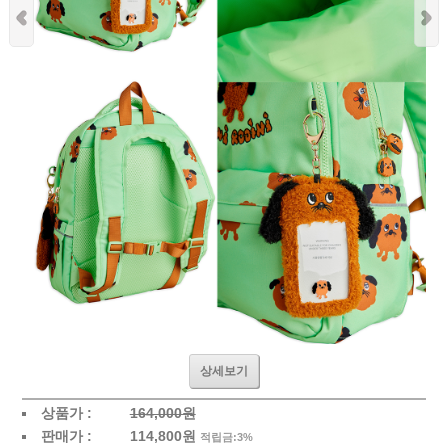
상세보기
상품가 :
164,000원
판매가 :
114,800
원
적립금:3%