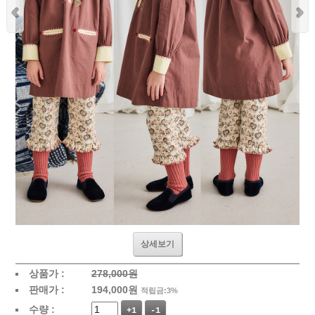
상세보기
상품가 :
278,000원
판매가 :
194,000
원
적립금:3%
수량 :
+1
-1