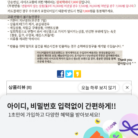
오늘 하루 보지 않기
상품리뷰
[0]
교환/반품/환불/취소
상점정보
PC버전
이용안내
고객센터
커뮤니티
상호명 : 미니커플샷
대표 : 이근창