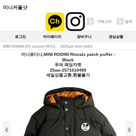
미니커플샷
카테고리
검색
로그인
마이페이지
장바구니
관심상품
MINI RODINI (25 season 40%!)
2025aw mini rodini
미니로디니,MINI RODINI Ritzratz patch puffer -
Black
푸퍼 패딩자켓
25aw-2571010499
세일상품교환,환불불가