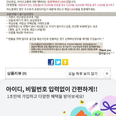
오늘 하루 보지 않기
상품리뷰
[0]
교환/반품/환불/취소
상점정보
PC버전
이용안내
고객센터
커뮤니티
상호명 : 미니커플샷
대표 : 이근창