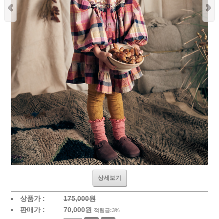
상세보기
상품가 :
175,000원
판매가 :
70,000
원
적립금:3%