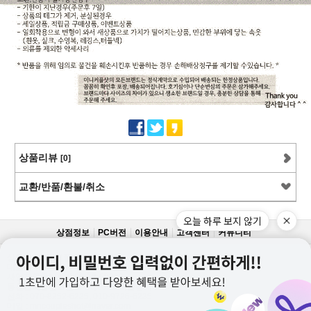
상품리뷰
[0]
교환/반품/환불/취소
오늘 하루 보지 않기
상점정보
PC버전
이용안내
고객센터
커뮤니티
상호명 : 미니커플샷
대표 : 이근창
사업자등록번호 :109-12-59228
통신판매업신고번호 : 제2011-서울강서-0130호
전화 : 070-8252-6235, 010-9726-6235
메일 : mncoupleshot@naver.com