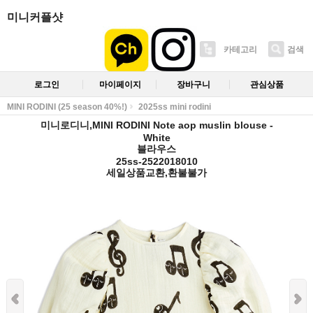
미니커플샷
카테고리
검색
로그인
마이페이지
장바구니
관심상품
MINI RODINI (25 season 40%!)
2025ss mini rodini
미니로디니,MINI RODINI Note aop muslin blouse -
White
블라우스
25ss-2522018010
세일상품교환,환불불가