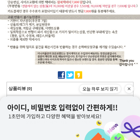
오늘 하루 보지 않기
상품리뷰
[0]
교환/반품/환불/취소
상점정보
PC버전
이용안내
고객센터
커뮤니티
상호명 : 미니커플샷
대표 : 이근창