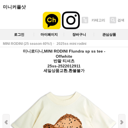
미니커플샷
카테고리
검색
로그인
마이페이지
장바구니
관심상품
MINI RODINI (25 season 40%!)
2025ss mini rodini
미니로디니,MINI RODINI Flundra sp ss tee -
Offwhite
반팔 티셔츠
25ss-2522012911
세일상품교환,환불불가