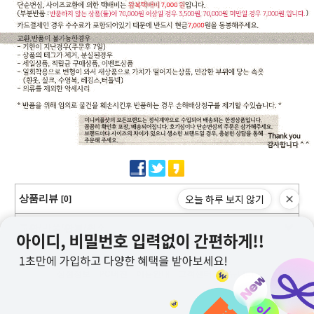
오늘 하루 보지 않기
상품리뷰
[0]
교환/반품/환불/취소
상점정보
PC버전
이용안내
고객센터
커뮤니티
상호명 : 미니커플샷
대표 : 이근창