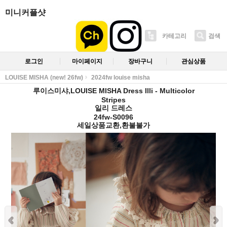
미니커플샷
카테고리
검색
로그인
마이페이지
장바구니
관심상품
LOUISE MISHA (new! 26fw)
2024fw louise misha
루이스미샤,LOUISE MISHA Dress Illi - Multicolor
Stripes
일리 드레스
24fw-S0096
세일상품교환,환불불가