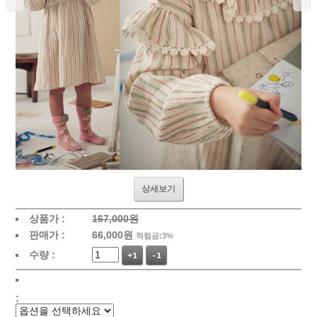
상세보기
상품가 :
167,000원
판매가 :
66,000
원
적립금:3%
수량 :
+1
-1
: