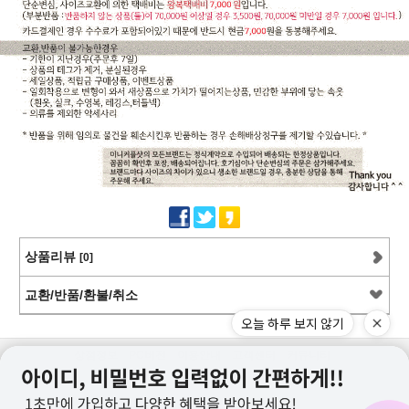
상품리뷰
[0]
교환/반품/환불/취소
오늘 하루 보지 않기
상점정보
PC버전
이용안내
고객센터
커뮤니티
상호명 : 미니커플샷
대표 : 이근창