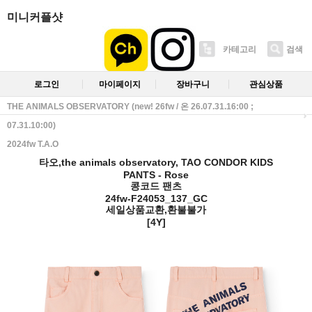
미니커플샷
카테고리
검색
로그인
마이페이지
장바구니
관심상품
THE ANIMALS OBSERVATORY (new! 26fw / 온 26.07.31.16:00 ;
07.31.10:00)
2024fw T.A.O
타오,the animals observatory, TAO CONDOR KIDS
PANTS - Rose
콩코드 팬츠
24fw-F24053_137_GC
세일상품교환,환불불가
[4Y]