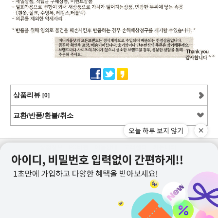
상품리뷰
[0]
교환/반품/환불/취소
오늘 하루 보지 않기
상점정보
PC버전
이용안내
고객센터
커뮤니티
상호명 : 미니커플샷
대표 : 이근창
사업자등록번호 :109-12-59228
통신판매업신고번호 : 제2011-서울강서-0130호
전화 : 070-8252-6235, 010-9726-6235
메일 : mncoupleshot@naver.com
카카오톡ID : minicoupleshot
offline shop : 서울 양천구 목동로25길 23-1,1층