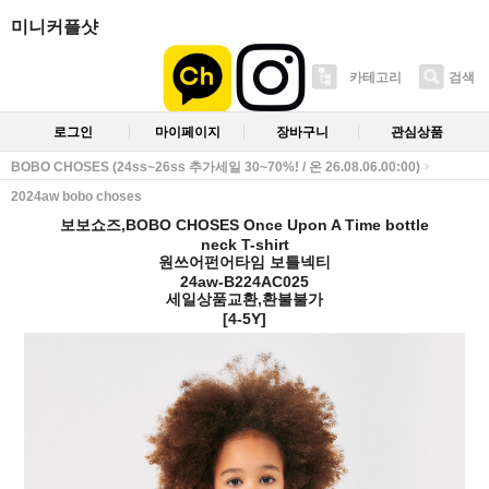
미니커플샷
카테고리
검색
로그인
마이페이지
장바구니
관심상품
BOBO CHOSES (24ss~26ss 추가세일 30~70%! / 온 26.08.06.00:00)
2024aw bobo choses
보보쇼즈,BOBO CHOSES Once Upon A Time bottle
neck T-shirt
원쓰어펀어타임 보틀넥티
24aw-B224AC025
세일상품교환,환불불가
[4-5Y]