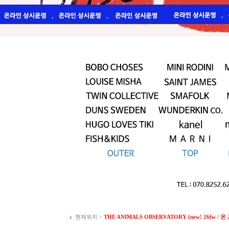
현재위치 >
THE ANIMALS OBSERVATORY (new! 26fw / 온 26.0