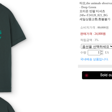
타오,the animals observ
- Deep Green
오리온 반팔 티셔츠
24fw-F24120_021_BG
세일상품교환,환불불가
소비자가격 :
80,000
원
판매가격 :
24,000
원
적립금액 : 3%
:
수량
EA
국내배송 상품입니다.