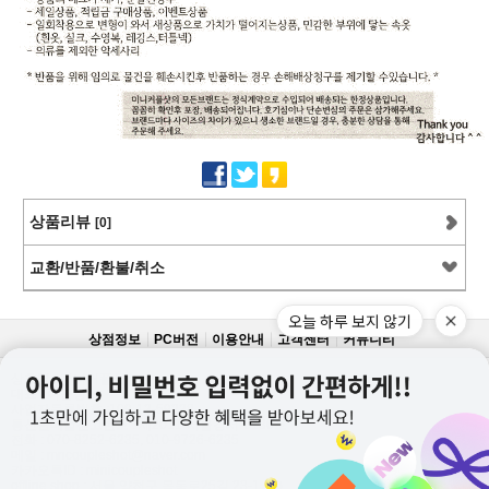
상품리뷰
[0]
교환/반품/환불/취소
오늘 하루 보지 않기
상점정보
PC버전
이용안내
고객센터
커뮤니티
상호명 : 미니커플샷
대표 : 이근창
사업자등록번호 :109-12-59228
통신판매업신고번호 : 제2011-서울강서-0130호
전화 : 070-8252-6235, 010-9726-6235
메일 : mncoupleshot@naver.com
카카오톡ID : minicoupleshot
offline shop : 서울 양천구 목동로25길 23-1,1층