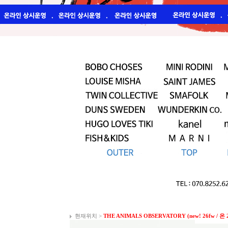
현재위치 >
THE ANIMALS OBSERVATORY (new! 26fw / 온 26.0