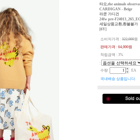
타오,the animals obser
CARDIGAN - Beige
라쿤 가디건
24fw pre-F24013_265_E
세일상품교환,환불불가
[6Y]
소비자가격 :
322,000
원
판매가격 :
64,000
원
적립금액 : 3%
:
수량
EA
국내배송 상품입니다.