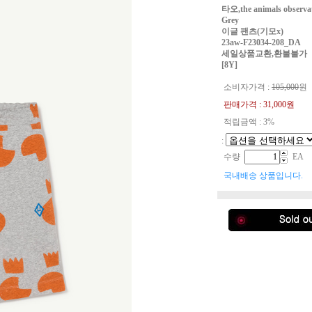
타오,the animals obser
Grey
이글 팬츠(기모x)
23aw-F23034-208_DA
세일상품교환,환불불가
[8Y]
소비자가격 :
105,000
원
판매가격 :
31,000
원
적립금액 : 3%
:
수량
EA
국내배송 상품입니다.