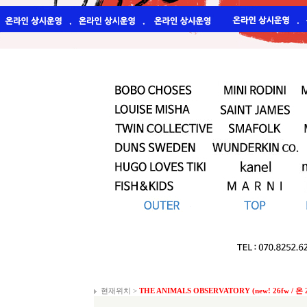
현재위치 >
THE ANIMALS OBSERVATORY (new! 26fw / 온 26.0