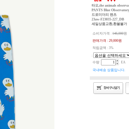
타오,the animals obser
PANTS Blue Observator
드로미더리 팬츠
23aw-F23035-227_DB
세일상품교환,환불불가
소비자가격 :
146,000
원
판매가격 :
29,000
원
적립금액 : 3%
:
수량
EA
국내배송 상품입니다.