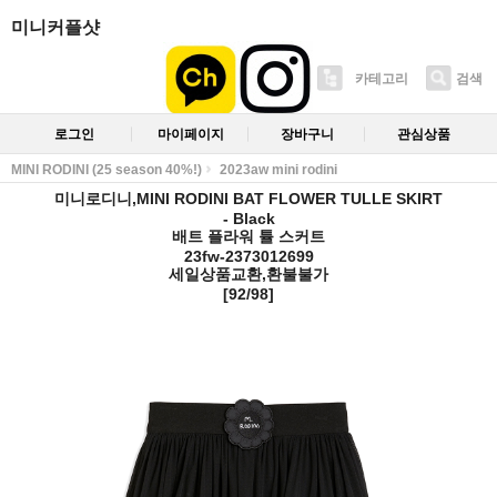
미니커플샷
카테고리
검색
로그인
마이페이지
장바구니
관심상품
MINI RODINI (25 season 40%!)
2023aw mini rodini
미니로디니,MINI RODINI BAT FLOWER TULLE SKIRT
- Black
배트 플라워 튤 스커트
23fw-2373012699
세일상품교환,환불불가
[92/98]