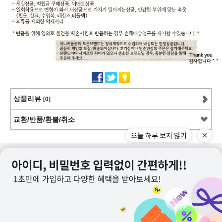
상품리뷰
[0]
교환/반품/환불/취소
오늘 하루 보지 않기
상점정보
PC버전
이용안내
고객센터
커뮤니티
상호명 : 미니커플샷
대표 : 이근창
사업자등록번호 :109-12-59228
통신판매업신고번호 : 제2011-서울강서-0130호
전화 : 070-8252-6235, 010-9726-6235
메일 : mncoupleshot@naver.com
카카오톡ID : minicoupleshot
offline shop : 서울 양천구 목동로25길 23-1,1층