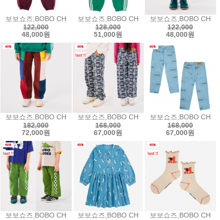
보보쇼즈,BOBO CHOSES B.C. Vintage jogging pants비씨 빈티
보보쇼즈,BOBO CHOSES B.C Shadow str
보보쇼즈,BOBO CHOSES
122,000
128,000
122,000
48,000원
51,000원
48,000원
보보쇼즈,BOBO CHOSES Bobo Choses color block corduroy
보보쇼즈,BOBO CHOSES B.C Vintage all 
보보쇼즈,BOBO CHOSES
182,000
168,000
168,000
72,000원
67,000원
67,000원
보보쇼즈,BOBO CHOSES Bobo Choses Diamonds straight p
보보쇼즈,BOBO CHOSES Beneath the Mo
보보쇼즈,BOBO CHOSES