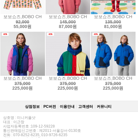
보보쇼즈,BOBO CHOSES Dices all over turtle neck T-shirt
보보쇼즈,BOBO CHOSES Have Fun swea
보보쇼즈,BOBO CHOSES
92,000
145,000
135,000
55,000원
87,000원
81,000원
보보쇼즈,BOBO CHOSES Lucky Clover all over reversibl
보보쇼즈,BOBO CHOSES Bobo Choses co
보보쇼즈,BOBO CHOSE
375,000
375,000
375,000
225,000원
225,000원
225,000원
상점정보
PC버전
이용안내
고객센터
커뮤니티
상호명 : 미니커플샷
대표 : 이근창
사업자등록번호 :109-12-59228
통신판매업신고번호 : 제2011-서울강서-0130호
전화 : 070-8252-6235, 010-9726-6235