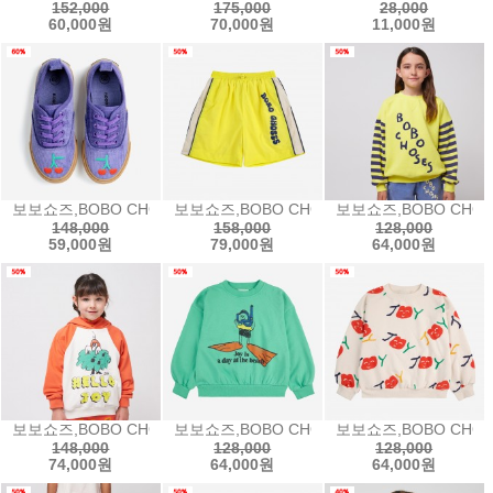
152,000
175,000
28,000
60,000원
70,000원
11,000원
보보쇼즈,BOBO CHOSES Bobo Cherry corduroy sneakers
보보쇼즈,BOBO CHOSES Wavy tracksuit
보보쇼즈,BOBO CHOS
148,000
158,000
128,000
59,000원
79,000원
64,000원
보보쇼즈,BOBO CHOSES Hello Joy ranglan sleeves hoodi
보보쇼즈,BOBO CHOSES A Day At The B
보보쇼즈,BOBO CHOSE
148,000
128,000
128,000
74,000원
64,000원
64,000원