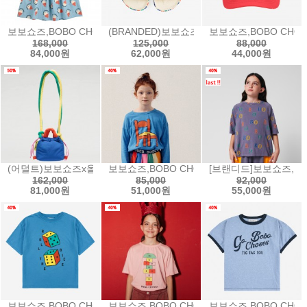
보보쇼즈,BOBO CHOSES Morning Egg all over ruffle dres
(BRANDED)보보쇼즈x모세스,BOBO CHOSES x 
보보쇼즈,BOBO CHOSE
168,000
125,000
88,000
84,000원
62,000원
44,000원
(어덜트)보보쇼즈x올렌드,Bobo Choses x Olend colorblock small 
보보쇼즈,BOBO CHOSES Chair T-shirt
[브랜디드]보보쇼즈,BOBO 
162,000
85,000
92,000
81,000원
51,000원
55,000원
보보쇼즈,BOBO CHOSES Roll The Dice T-shirt티셔츠25aw-B2
보보쇼즈,BOBO CHOSES Hopscotch T-sh
보보쇼즈,BOBO CHOSE