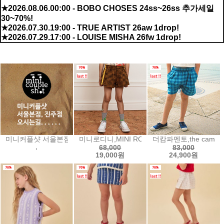
★2026.08.06.00:00 - BOBO CHOSES 24ss~26ss 추가세일
30~70%!
★2026.07.30.19:00 - TRUE ARTIST 26aw 1drop!
★2026.07.29.17:00 - LOUISE MISHA 26fw 1drop!
신규 상품
미니커플샷 서울본점미니커플샷 진주점오시는길...
미니로디니,MINI RODINI Houndstooth sh
더캄파멘토,the campa
.
68,000
83,000
19,000원
24,900원