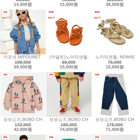
14,000원
15,000원
38,000원
미포넷,MIPOUNET CARINE COLLARED DENIM JACKET - BLU
(어덜트)노마딕샌들, NOMADIC STATE OF MI
노마딕샌들, NOMADIC 
198,000
69,000
75,000
59,000원
15,000원
15,000원
보보쇼즈,BOBO CHOSES Dancing Giants all over zipped hoodi
보보쇼즈,BOBO CHOSES BC color block 
보보쇼즈,BOBO CHOSES
142,000
185,000
178,000
42,000원
74,000원
71,000원