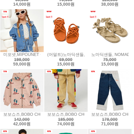
14,000원
15,000원
38,000원
미포넷,MIPOUNET CARINE COLLARED DENIM JACKET - BLU
(어덜트)노마딕샌들, NOMADIC STATE OF MI
노마딕샌들, NOMADIC 
198,000
69,000
75,000
59,000원
15,000원
15,000원
보보쇼즈,BOBO CHOSES Dancing Giants all over zipped hoodi
보보쇼즈,BOBO CHOSES BC color block 
보보쇼즈,BOBO CHOSES
142,000
185,000
178,000
42,000원
74,000원
71,000원