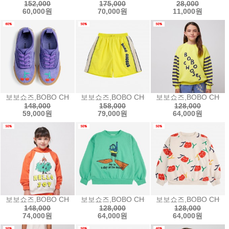
152,000
175,000
28,000
60,000원
70,000원
11,000원
보보쇼즈,BOBO CHOSES Bobo Cherry corduroy sneakers
보보쇼즈,BOBO CHOSES Wavy tracksuit
보보쇼즈,BOBO CHOS
148,000
158,000
128,000
59,000원
79,000원
64,000원
보보쇼즈,BOBO CHOSES Hello Joy ranglan sleeves hoodi
보보쇼즈,BOBO CHOSES A Day At The B
보보쇼즈,BOBO CHOSE
148,000
128,000
128,000
74,000원
64,000원
64,000원