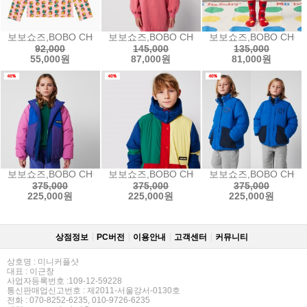
보보쇼즈,BOBO CHOSES Dices all over turtle neck T-shirt
보보쇼즈,BOBO CHOSES Have Fun swea
보보쇼즈,BOBO CHOSES
92,000
145,000
135,000
55,000원
87,000원
81,000원
보보쇼즈,BOBO CHOSES Lucky Clover all over reversibl
보보쇼즈,BOBO CHOSES Bobo Choses co
보보쇼즈,BOBO CHOSE
375,000
375,000
375,000
225,000원
225,000원
225,000원
상점정보
PC버전
이용안내
고객센터
커뮤니티
상호명 : 미니커플샷
대표 : 이근창
사업자등록번호 :109-12-59228
통신판매업신고번호 : 제2011-서울강서-0130호
전화 : 070-8252-6235, 010-9726-6235