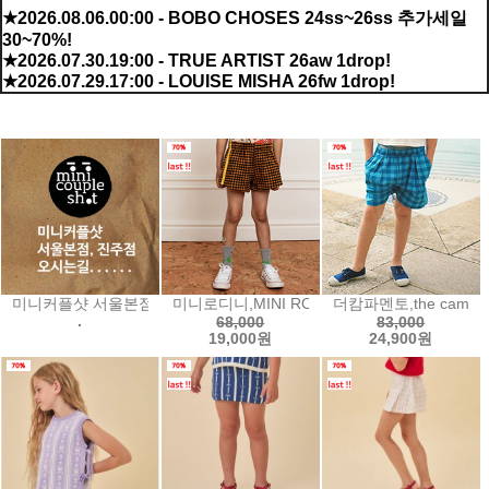
★2026.08.06.00:00 - BOBO CHOSES 24ss~26ss 추가세일
30~70%!
★2026.07.30.19:00 - TRUE ARTIST 26aw 1drop!
★2026.07.29.17:00 - LOUISE MISHA 26fw 1drop!
신규 상품
미니커플샷 서울본점미니커플샷 진주점오시는길...
미니로디니,MINI RODINI Houndstooth sh
더캄파멘토,the campa
.
68,000
83,000
19,000원
24,900원