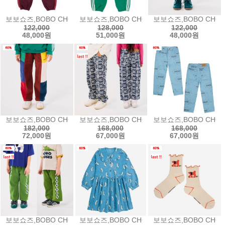
보보쇼즈,BOBO CHOSES B.C. Vintage jogging pants비씨 빈티
보보쇼즈,BOBO CHOSES B.C Shadow str
보보쇼즈,BOBO CHOSES
122,000
128,000
122,000
48,000원
51,000원
48,000원
보보쇼즈,BOBO CHOSES Bobo Choses color block corduroy
보보쇼즈,BOBO CHOSES B.C Vintage all 
보보쇼즈,BOBO CHOSES
182,000
168,000
168,000
72,000원
67,000원
67,000원
보보쇼즈,BOBO CHOSES Bobo Choses Diamonds straight p
보보쇼즈,BOBO CHOSES Beneath the Mo
보보쇼즈,BOBO CHOSES