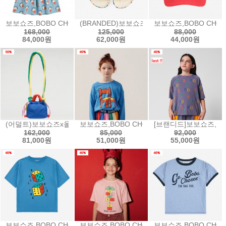
보보쇼즈,BOBO CHOSES Morning Egg all over ruffle dres
(BRANDED)보보쇼즈x모세스,BOBO CHOSES x 
보보쇼즈,BOBO CHOSE
168,000
125,000
88,000
84,000원
62,000원
44,000원
(어덜트)보보쇼즈x올렌드,Bobo Choses x Olend colorblock small 
보보쇼즈,BOBO CHOSES Chair T-shirt
[브랜디드]보보쇼즈,BOBO 
162,000
85,000
92,000
81,000원
51,000원
55,000원
보보쇼즈,BOBO CHOSES Roll The Dice T-shirt티셔츠25aw-B2
보보쇼즈,BOBO CHOSES Hopscotch T-sh
보보쇼즈,BOBO CHOSE